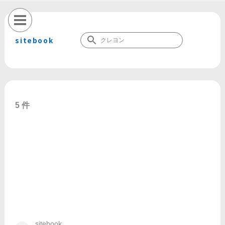
sitebook
5 件
sitebook