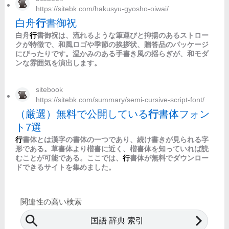
https://sitebk.com/hakusyu-gyosho-oiwai/
白舟
行
書御祝
白舟
行
書御祝は、流れるような筆運びと抑揚のあるストロー
クが特徴で、和風ロゴや季節の挨拶状、贈答品のパッケージ
にぴったりです。温かみのある手書き風の揺らぎが、和モダ
ンな雰囲気を演出します。
sitebook
https://sitebk.com/summary/semi-cursive-script-font/
（厳選）無料で公開している
行
書体フォン
ト7選
行
書体とは漢字の書体の一つであり、続け書きが見られる字
形である。草書体より楷書に近く、楷書体を知っていれば読
むことが可能である。ここでは、
行
書体が無料でダウンロー
ドできるサイトを集めました。