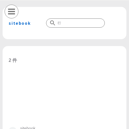
sitebook
2 件
sitebook