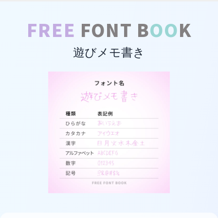
FREE
FONT B
OO
K
遊びメモ書き