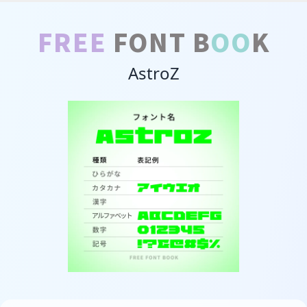
FREE
FONT B
OO
K
AstroZ