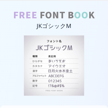
FREE
FONT B
OO
K
JKゴシックM