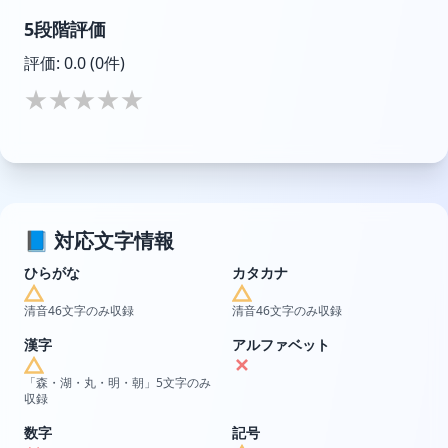
5段階評価
評価:
0.0
(0件)
★
★
★
★
★
📘 対応文字情報
ひらがな
カタカナ
清音46文字のみ収録
清音46文字のみ収録
漢字
アルファベット
「森・湖・丸・明・朝」5文字のみ
収録
数字
記号