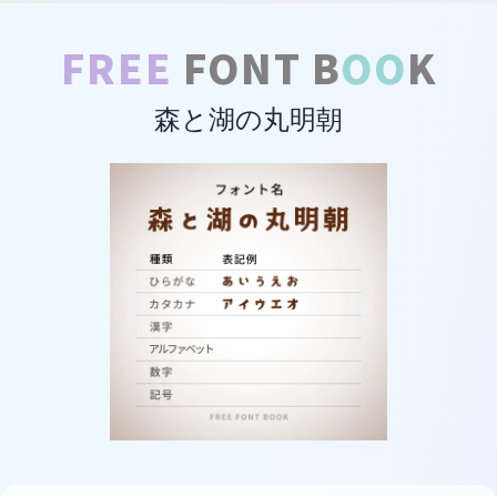
FREE
FONT B
OO
K
森と湖の丸明朝