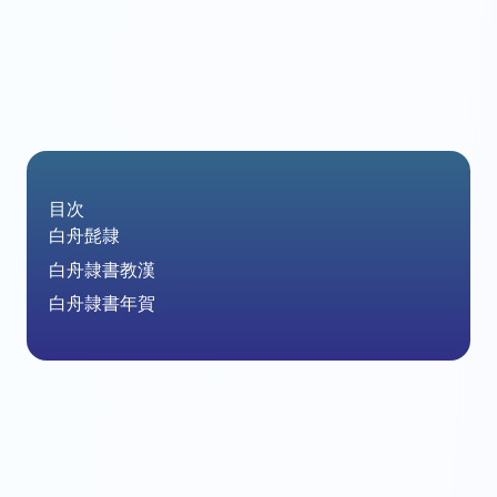
目次
白舟髭隷
白舟隷書教漢
白舟隷書年賀