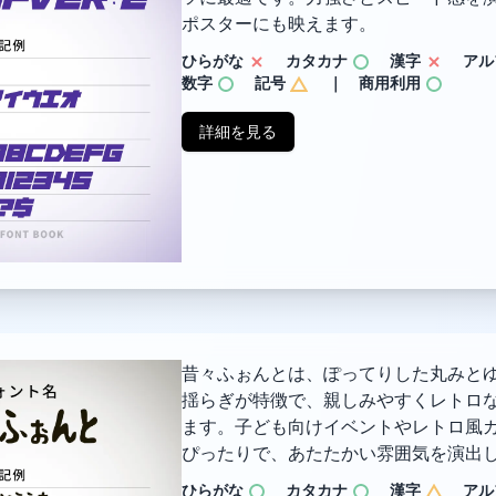
ポスターにも映えます。
ひらがな
カタカナ
漢字
アル
数字
記号
｜ 商用利用
詳細を見る
昔々ふぉんとは、ぽってりした丸みと
揺らぎが特徴で、親しみやすくレトロ
ます。子ども向けイベントやレトロ風
ぴったりで、あたたかい雰囲気を演出
ひらがな
カタカナ
漢字
アル