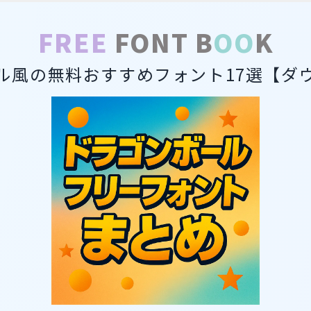
FREE
FONT B
OO
K
ル風の無料おすすめフォント17選【ダ