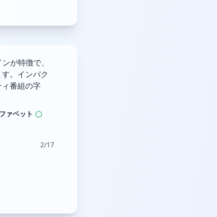
インが特徴で、
ます。インパク
ティ番組の字
ファベット
2/17