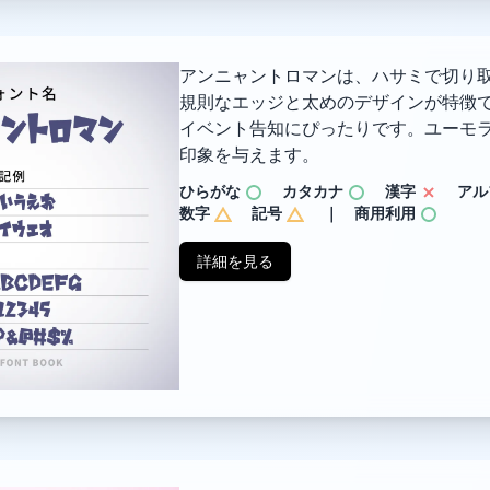
アンニャントロマンは、ハサミで切り
規則なエッジと太めのデザインが特徴
イベント告知にぴったりです。ユーモ
印象を与えます。
ひらがな
カタカナ
漢字
アル
数字
記号
｜ 商用利用
詳細を見る