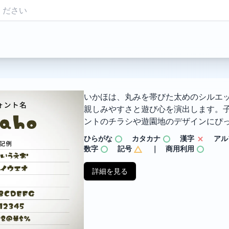
いかほは、丸みを帯びた太めのシルエ
親しみやすさと遊び心を演出します。
ントのチラシや遊園地のデザインにぴ
ひらがな
カタカナ
漢字
アル
数字
記号
｜ 商用利用
詳細を見る