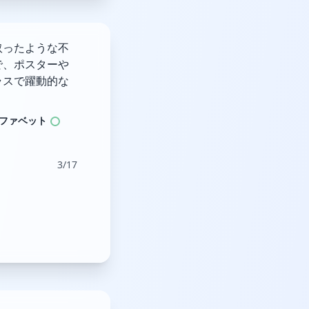
取ったような不
で、ポスターや
ラスで躍動的な
ファベット
3/17