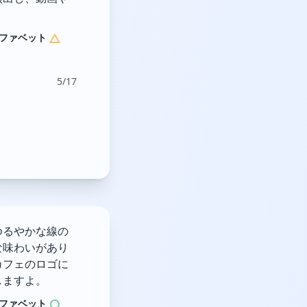
ファベット
5/17
ゆるやかな線の
な味わいがあり
カフェのロゴに
しますよ。
ファベット