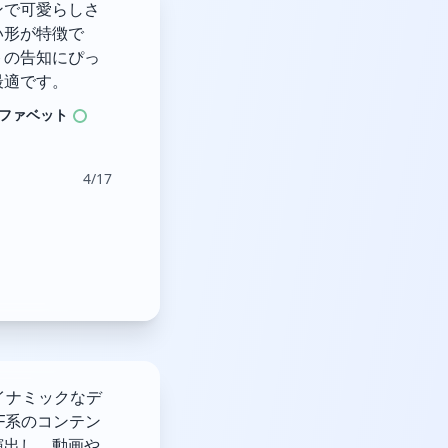
ンで可愛らしさ
い形が特徴で
トの告知にぴっ
最適です。
ファベット
4/17
ダイナミックなデ
F系のコンテン
演出し、動画や