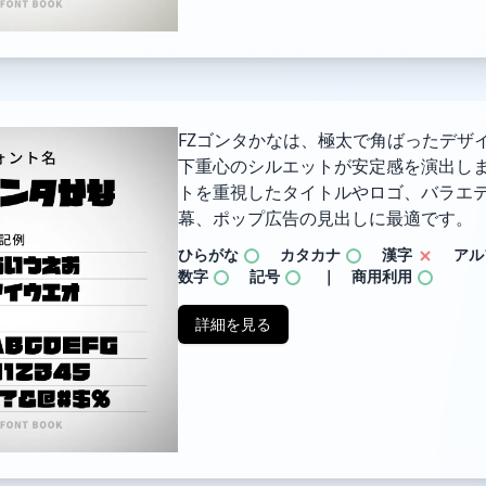
FZゴンタかなは、極太で角ばったデザ
下重心のシルエットが安定感を演出し
トを重視したタイトルやロゴ、バラエ
幕、ポップ広告の見出しに最適です。
ひらがな
カタカナ
漢字
アル
数字
記号
｜ 商用利用
詳細を見る