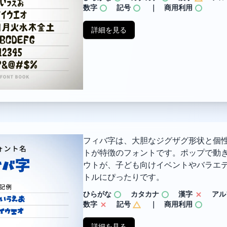
数字
記号
｜ 商用利用
詳細を見る
フィバ字は、大胆なジグザグ形状と個
トが特徴のフォントです。ポップで動
ウトが、子ども向けイベントやバラエ
トルにぴったりです。
ひらがな
カタカナ
漢字
アル
数字
記号
｜ 商用利用
詳細を見る