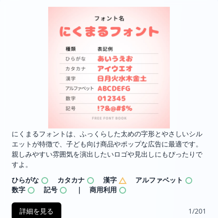
にくまるフォントは、ふっくらした太めの字形とやさしいシル
エットが特徴で、子ども向け商品やポップな広告に最適です。
親しみやすい雰囲気を演出したいロゴや見出しにもぴったりで
すよ。
ひらがな
カタカナ
漢字
アルファベット
数字
記号
｜ 商用利用
詳細を見る
1/201