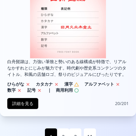
白舟髭隷は、力強い筆致と勢いのある線構成が特徴で、リアル
なかすれとにじみが魅力です。時代劇や歴史系コンテンツのタ
イトル、和風の店舗ロゴ、祭りのビジュアルにぴったりです。
ひらがな
カタカナ
漢字
アルファベット
数字
記号
｜ 商用利用
詳細を見る
20/201