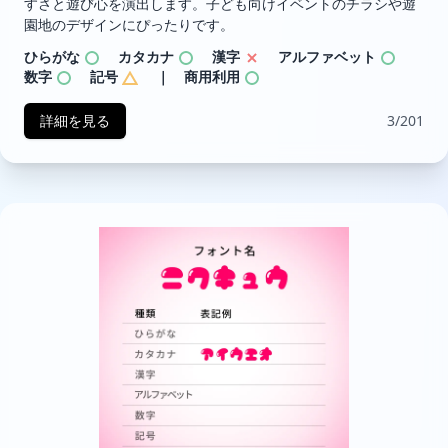
すさと遊び心を演出します。子ども向けイベントのチラシや遊
園地のデザインにぴったりです。
ひらがな
カタカナ
漢字
アルファベット
数字
記号
｜ 商用利用
詳細を見る
3/201