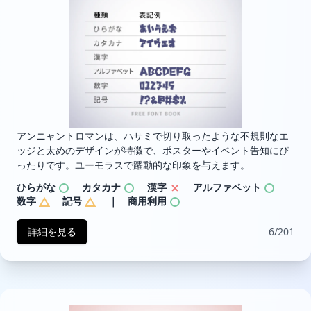
アンニャントロマンは、ハサミで切り取ったような不規則なエ
ッジと太めのデザインが特徴で、ポスターやイベント告知にぴ
ったりです。ユーモラスで躍動的な印象を与えます。
ひらがな
カタカナ
漢字
アルファベット
数字
記号
｜ 商用利用
詳細を見る
6/201