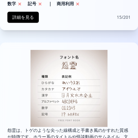
数字
記号
｜ 商用利用
詳細を見る
15/201
怨霊は、トゲのような尖った線構成と手書き風のかすれた質感
が特徴です。ホラー系のタイトルや怪談動画のサムネイル、文