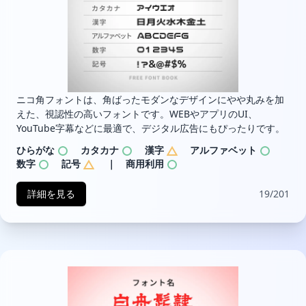
ニコ角フォントは、角ばったモダンなデザインにやや丸みを加
えた、視認性の高いフォントです。WEBやアプリのUI、
YouTube字幕などに最適で、デジタル広告にもぴったりです。
ひらがな
カタカナ
漢字
アルファベット
数字
記号
｜ 商用利用
詳細を見る
19/201