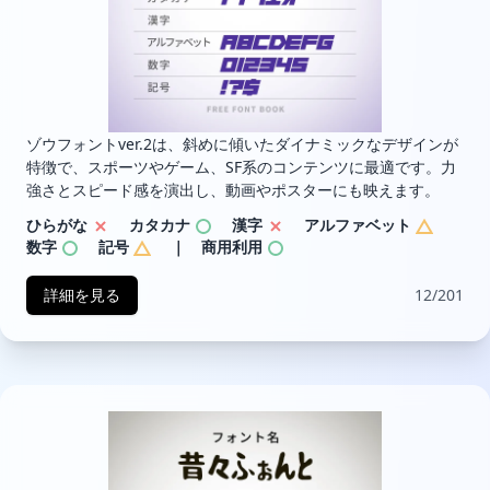
ゾウフォントver.2は、斜めに傾いたダイナミックなデザインが
特徴で、スポーツやゲーム、SF系のコンテンツに最適です。力
強さとスピード感を演出し、動画やポスターにも映えます。
ひらがな
カタカナ
漢字
アルファベット
数字
記号
｜ 商用利用
詳細を見る
12/201