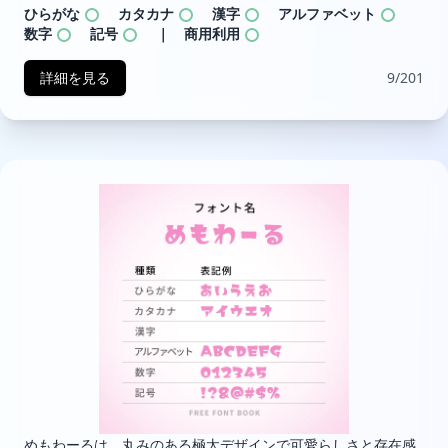
ひらがな
カタカナ
漢字
アルファベット
数字
記号
｜ 商用利用
詳細を見る
9/201
めもわーるは、丸みのある極太デザインで可愛らしさと存在感