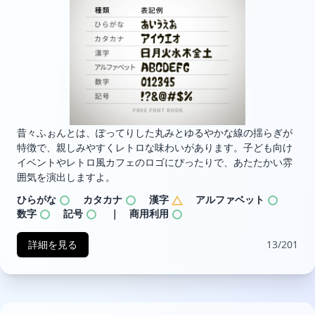
昔々ふぉんとは、ぽってりした丸みとゆるやかな線の揺らぎが
特徴で、親しみやすくレトロな味わいがあります。子ども向け
イベントやレトロ風カフェのロゴにぴったりで、あたたかい雰
囲気を演出しますよ。
ひらがな
カタカナ
漢字
アルファベット
数字
記号
｜ 商用利用
詳細を見る
13/201