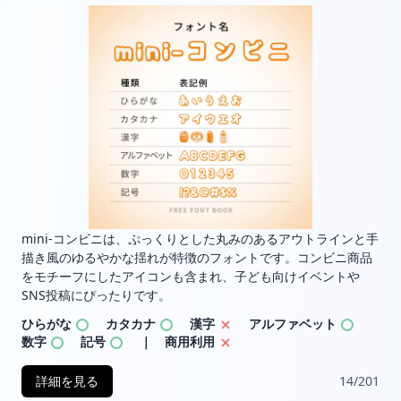
mini-コンビニは、ぷっくりとした丸みのあるアウトラインと手
描き風のゆるやかな揺れが特徴のフォントです。コンビニ商品
をモチーフにしたアイコンも含まれ、子ども向けイベントや
SNS投稿にぴったりです。
ひらがな
カタカナ
漢字
アルファベット
数字
記号
｜ 商用利用
詳細を見る
14/201