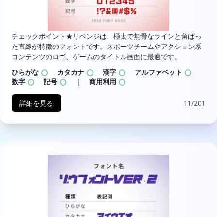
チェックポイント★リベンジは、極太で無骨なラインと角ばっ
た直線が特徴のフォントです。スポーツチームやアクション系
コンテンツのロゴ、ゲームのタイトル画面に最適です。
ひらがな
カタカナ
漢字
アルファベット
数字
記号
｜ 商用利用
詳細を見る
11/201