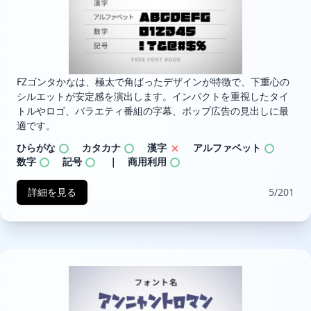
FZゴンタかなは、極太で角ばったデザインが特徴で、下重心の
シルエットが安定感を演出します。インパクトを重視したタイ
トルやロゴ、バラエティ番組の字幕、ポップ広告の見出しに最
適です。
ひらがな
カタカナ
漢字
アルファベット
数字
記号
｜ 商用利用
詳細を見る
5/201