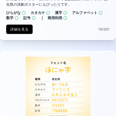
化祭の演劇ポスターにもぴったりです。
ひらがな
カタカナ
漢字
アルファベット
数字
記号
｜ 商用利用
詳細を見る
16/201