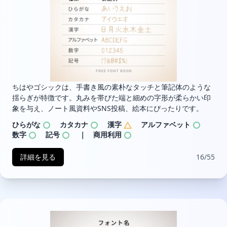
ちはやゴシックは、手書き風の素朴なタッチと筆記体のような
揺らぎが特徴です。丸みを帯びた端と細めの字形が柔らかい印
象を与え、ノート風資料やSNS投稿、絵本にぴったりです。
ひらがな
カタカナ
漢字
アルファベット
数字
記号
｜ 商用利用
詳細を見る
16/55