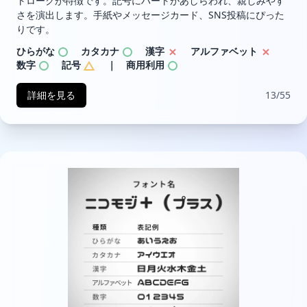
トロークが特徴です。記号にハートがあしらわれ、親しみやす
さを演出します。手紙やメッセージカード、SNS投稿にぴった
りです。
ひらがな
カタカナ
漢字
アルファベット
数字
記号
｜ 商用利用
詳細を見る
13/55