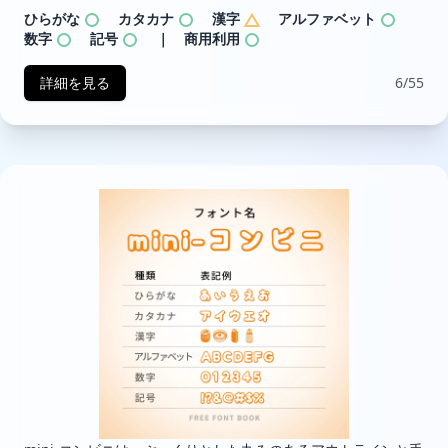
ひらがな
カタカナ
漢字
アルファベット
数字
記号
｜ 商用利用
詳細を見る
6/55