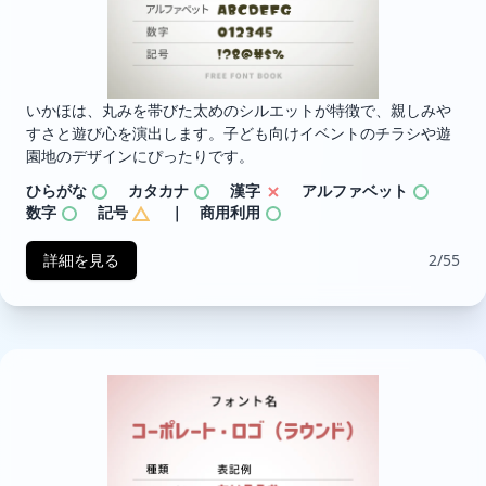
いかほは、丸みを帯びた太めのシルエットが特徴で、親しみや
すさと遊び心を演出します。子ども向けイベントのチラシや遊
園地のデザインにぴったりです。
ひらがな
カタカナ
漢字
アルファベット
数字
記号
｜ 商用利用
詳細を見る
2/55