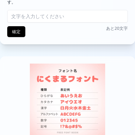
す。
あと20文字
確定