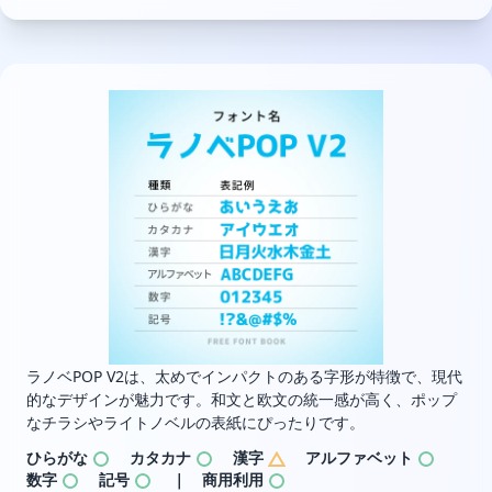
ラノベPOP V2は、太めでインパクトのある字形が特徴で、現代
的なデザインが魅力です。和文と欧文の統一感が高く、ポップ
なチラシやライトノベルの表紙にぴったりです。
ひらがな
カタカナ
漢字
アルファベット
数字
記号
｜ 商用利用