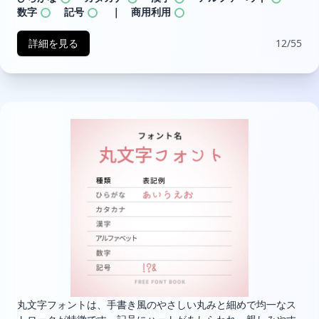
数字
記号
｜ 商用利用
詳細を見る
12/55
丸文字フォントは、手書き風のやさしい丸みと細めで均一なス