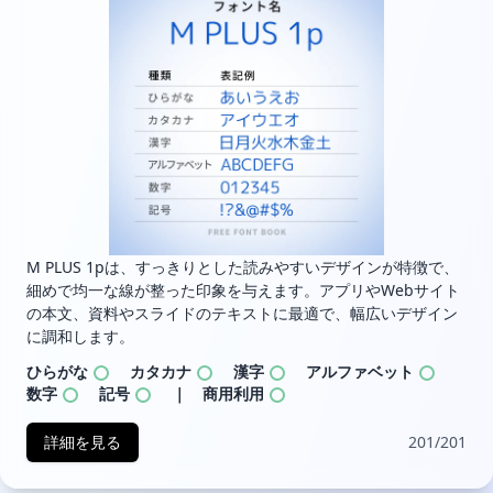
M PLUS 1pは、すっきりとした読みやすいデザインが特徴で、
細めで均一な線が整った印象を与えます。アプリやWebサイト
の本文、資料やスライドのテキストに最適で、幅広いデザイン
に調和します。
ひらがな
カタカナ
漢字
アルファベット
数字
記号
｜ 商用利用
詳細を見る
201/201